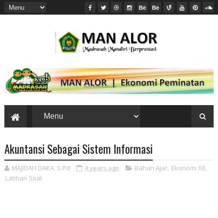
Akuntansi Sebagai Sistem Informasi
MAJIDAH DAKA. S.Pd
4 years ago
Bahan Ajar
,
Ekonomi XII
,
Latihan Soal