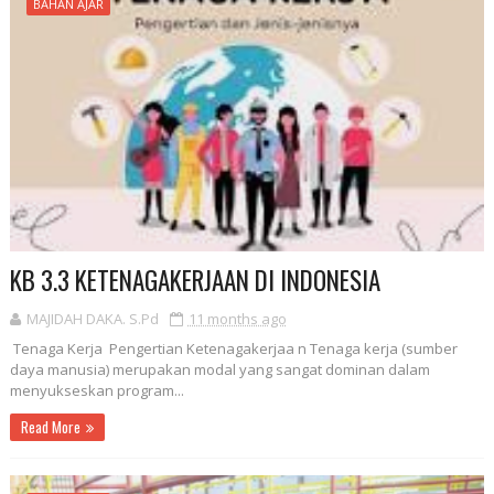
BAHAN AJAR
KB 3.3 KETENAGAKERJAAN DI INDONESIA
MAJIDAH DAKA. S.Pd
11 months ago
Tenaga Kerja Pengertian Ketenagakerjaa n Tenaga kerja (sumber
daya manusia) merupakan modal yang sangat dominan dalam
menyukseskan program...
Read More