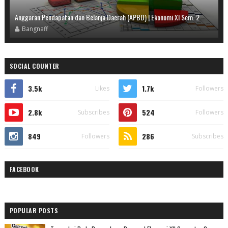
Anggaran Pendapatan dan Belanja Daerah (APBD) | Ekonomi XI Sem. 2
Bangnaff
SOCIAL COUNTER
3.5k
1.7k
Likes
Followers
2.8k
524
Subscribes
Followers
849
286
Followers
Subscribes
FACEBOOK
POPULAR POSTS