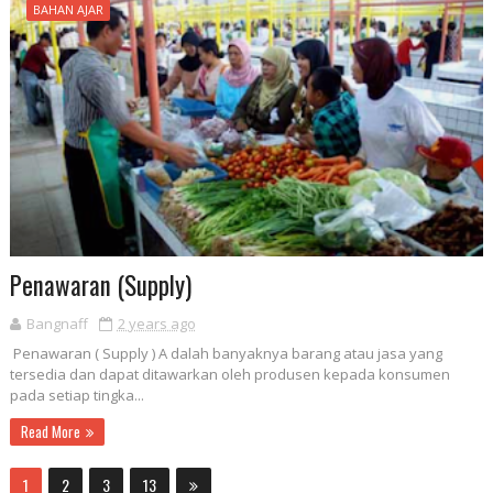
BAHAN AJAR
Penawaran (Supply)
Bangnaff
2 years ago
Penawaran ( Supply ) A dalah banyaknya barang atau jasa yang
tersedia dan dapat ditawarkan oleh produsen kepada konsumen
pada setiap tingka...
Read More
1
2
3
13