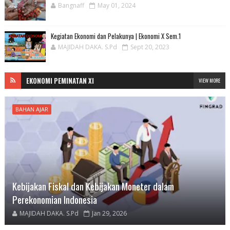
Bangnaff
May 01, 2024
Kegiatan Ekonomi dan Pelakunya | Ekonomi X Sem.1
MAJIDAH DAKA. S.Pd
Sept 20, 2023
EKONOMI PEMINATAN XI
VIEW MORE
BAHAN AJAR
Kebijakan Fiskal dan Kebijakan Moneter dalam
Perekonomian Indonesia
MAJIDAH DAKA. S.Pd
Jan 29, 2026