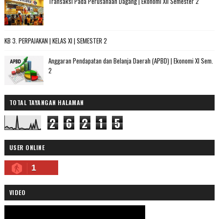
Transaksi Pada Perusahaan Dagang | Ekonomi XII Semester 2
KB 3. PERPAJAKAN | KELAS XI | SEMESTER 2
Anggaran Pendapatan dan Belanja Daerah (APBD) | Ekonomi XI Sem.
2
TOTAL TAYANGAN HALAMAN
2
6
2
1
5
USER ONLINE
1
VIDEO